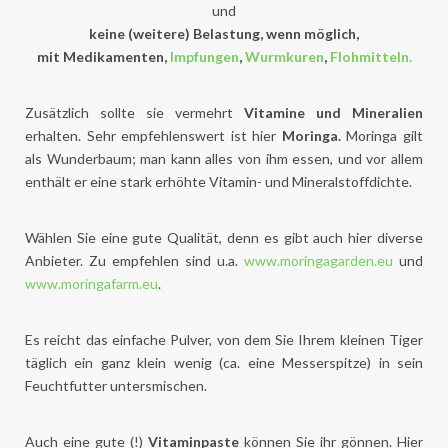
und
keine (weitere) Belastung, wenn möglich,
mit Medikamenten,
Impfungen
,
Wurmkuren
,
Flohmitteln.
Zusätzlich sollte sie vermehrt
Vitamine und Mineralien
erhalten. Sehr empfehlenswert ist hier
Moringa.
Moringa gilt
als Wunderbaum; man kann alles von ihm essen, und vor allem
enthält er eine stark erhöhte Vitamin- und Mineralstoffdichte.
Wählen Sie eine gute Qualität, denn es gibt auch hier diverse
Anbieter. Zu empfehlen sind u.a.
www.moringagarden.eu
und
www.moringafarm.eu
.
Es reicht das einfache Pulver, von dem Sie Ihrem kleinen Tiger
täglich ein ganz klein wenig (ca. eine Messerspitze) in sein
Feuchtfutter untersmischen.
Auch eine gute (!)
Vitaminpaste
können Sie ihr gönnen. Hier