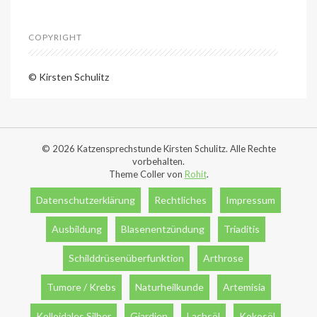
COPYRIGHT
© Kirsten Schulitz
© 2026 Katzensprechstunde Kirsten Schulitz. Alle Rechte
vorbehalten.
Theme Coller von
Rohit
.
Datenschutzerklärung
Rechtliches
Impressum
Ausbildung
Blasenentzündung
Triaditis
Schilddrüsenüberfunktion
Arthrose
Tumore / Krebs
Naturheilkunde
Artemisia
Kolloidales Silber
Giardien
Lachsöl
Kokosöl