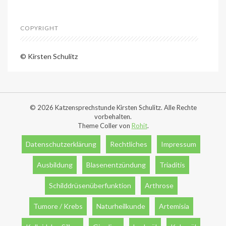
COPYRIGHT
© Kirsten Schulitz
© 2026 Katzensprechstunde Kirsten Schulitz. Alle Rechte
vorbehalten.
Theme Coller von
Rohit
.
Datenschutzerklärung
Rechtliches
Impressum
Ausbildung
Blasenentzündung
Triaditis
Schilddrüsenüberfunktion
Arthrose
Tumore / Krebs
Naturheilkunde
Artemisia