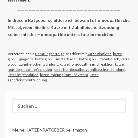
————————————————————————————
In diesem Ratgeber schildere ich bewährte homöopathische
Mittel, wenn Sie Ihre Katze mit Zahnfleischentzündung
selber mit der Homöopathie unterstützen möchten:
Veröffentlicht in
Beratungserfolge
Markiert mit
katze gingivitis
,
katze
globuli gingivitis
,
katze globuli impfschaden
,
katze globuli zahnfleisch
,
katze
globuli zahnfleischentzündung
,
katze homöopathie impfreaktion
,
katze
homöopathie impfschaden
,
katze homöopathie zahnfleischentzündung
,
katze impfreaktion
,
katze impfung immunsystem
,
katze
zahnfleischentzündung
Suchen
nach:
Meine KATZENRATGEBER bei amazon