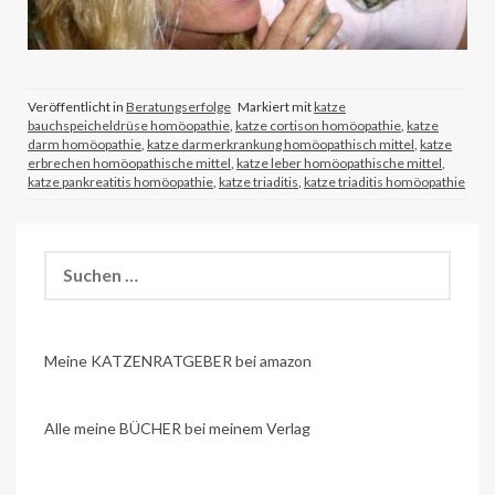
Veröffentlicht in
Beratungserfolge
Markiert mit
katze
bauchspeicheldrüse homöopathie
,
katze cortison homöopathie
,
katze
darm homöopathie
,
katze darmerkrankung homöopathisch mittel
,
katze
erbrechen homöopathische mittel
,
katze leber homöopathische mittel
,
katze pankreatitis homöopathie
,
katze triaditis
,
katze triaditis homöopathie
Suchen
nach:
Meine KATZENRATGEBER bei amazon
Alle meine BÜCHER bei meinem Verlag