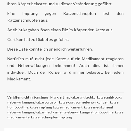
ihren Körper belastet und zu dieser Veränderung geführt.
Eine Impfung gegen Katzenschnupfen löst den
Katzenschnupfen aus.
Antibiotikagaben lösen einen Pilz im Körper der Katze aus.
Cortison hat zu Diabetes geführt.
Diese Liste könnte ich unendlich weiterführen.
Natürlich muß nicht jede Katze auf ein Medikament reagieren
und Nebenwirkungen bekommen! Auch dies ist immer
individuell. Doch der Körper wird immer belastet, bei jedem
Medikament.
Veröffentlicht in
Sonstiges
Markiert mit
katze antibiotika
,
katze antibiotika
nebenwirkungen
,
katze cortison
,
katze cortison nebenwirkungen
,
katze
homöopathie
,
katze impfung
,
katze medikament
,
katze medikament
nebenwirkungen
,
katze medikament nebenwirkungen homöopathie
,
katze
medikamente
,
katzenschnupfen impfung