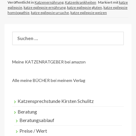
Veröffentlicht in
Katzenernährung
,
Katzenkrankheiten
Markiert mit
katze
epilepsie
,
katze epilepsie ernährung
,
katze epilepsie gluten
,
katze epilepsie
homöopathie
,
katze epilepsie ursache
,
katze epilepsie weizen
Suchen
nach:
Meine KATZENRATGEBER bei amazon
Alle meine BÜCHER bei meinem Verlag
Katzensprechstunde Kirsten Schulitz
Beratung
Beratungsablauf
Preise / Wert