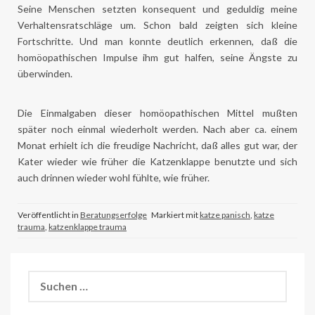
Seine Menschen setzten konsequent und geduldig meine
Verhaltensratschläge um. Schon bald zeigten sich kleine
Fortschritte. Und man konnte deutlich erkennen, daß die
homöopathischen Impulse ihm gut halfen, seine Ängste zu
überwinden.
Die Einmalgaben dieser homöopathischen Mittel mußten
später noch einmal wiederholt werden. Nach aber ca. einem
Monat erhielt ich die freudige Nachricht, daß alles gut war, der
Kater wieder wie früher die Katzenklappe benutzte und sich
auch drinnen wieder wohl fühlte, wie früher.
Veröffentlicht in
Beratungserfolge
Markiert mit
katze panisch
,
katze
trauma
,
katzenklappe trauma
Suchen
nach: