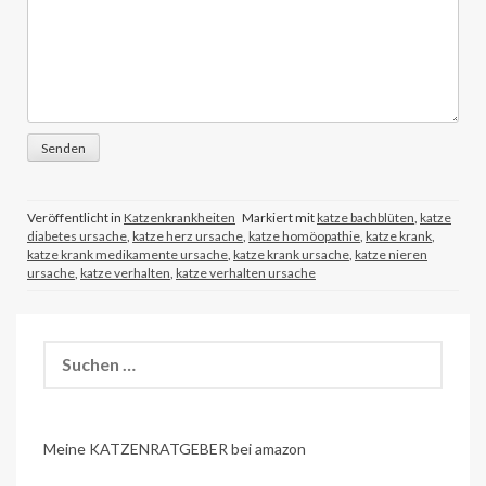
Veröffentlicht in
Katzenkrankheiten
Markiert mit
katze bachblüten
,
katze
diabetes ursache
,
katze herz ursache
,
katze homöopathie
,
katze krank
,
katze krank medikamente ursache
,
katze krank ursache
,
katze nieren
ursache
,
katze verhalten
,
katze verhalten ursache
Suchen
nach:
Meine KATZENRATGEBER bei amazon