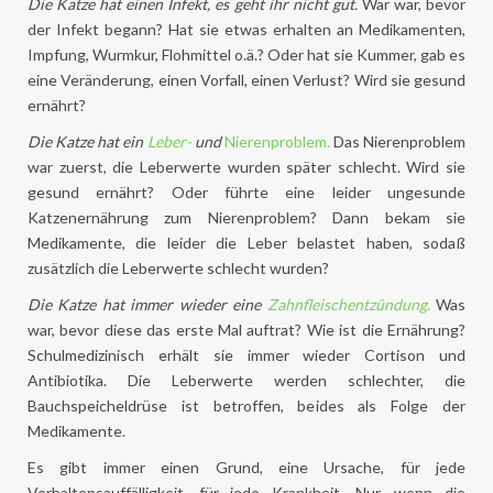
Die Katze hat einen Infekt, es geht ihr nicht gut.
War war, bevor
der Infekt begann? Hat sie etwas erhalten an Medikamenten,
Impfung, Wurmkur, Flohmittel o.ä.? Oder hat sie Kummer, gab es
eine Veränderung, einen Vorfall, einen Verlust? Wird sie gesund
ernährt?
Die Katze hat ein
Leber-
und
Nierenproblem.
Das Nierenproblem
war zuerst, die Leberwerte wurden später schlecht. Wird sie
gesund ernährt? Oder führte eine leider ungesunde
Katzenernährung zum Nierenproblem? Dann bekam sie
Medikamente, die leider die Leber belastet haben, sodaß
zusätzlich die Leberwerte schlecht wurden?
Die Katze hat immer wieder eine
Zahnfleischentzündung.
Was
war, bevor diese das erste Mal auftrat? Wie ist die Ernährung?
Schulmedizinisch erhält sie immer wieder Cortison und
Antibiotika. Die Leberwerte werden schlechter, die
Bauchspeicheldrüse ist betroffen, beides als Folge der
Medikamente.
Es gibt immer einen Grund, eine Ursache, für jede
Verhaltensauffälligkeit, für jede Krankheit. Nur, wenn die