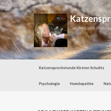
Zum
Inhalt
springen
Katzenspr
Ganzheitliche Homöopa
Katzensprechstunde Kirsten Schulitz
Psychologie
Homöopathie
Nat