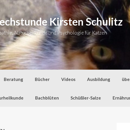
echstunde Kirsten Schulitz
thie, Naturheilkunde und Psychologie für Katzen
Beratung
Bücher
Videos
Ausbildung
übe
urheilkunde
Bachblüten
Schüßler-Salze
Ernähru