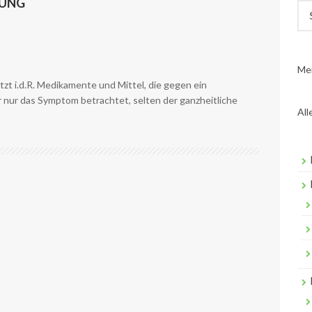
LUNG
Su
nac
Me
zt i.d.R. Medikamente und Mittel, die gegen ein
 nur das Symptom betrachtet, selten der ganzheitliche
All