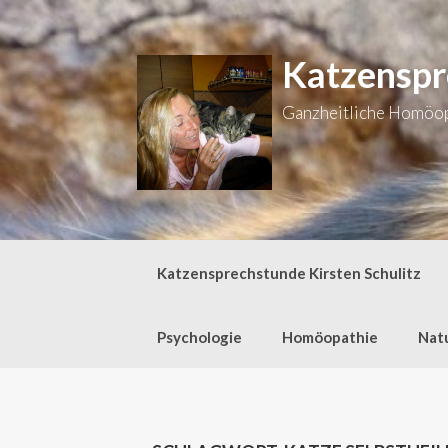
Zum
Inhalt
springen
Katzenspr
Ganzheitliche Homöopa
Katzensprechstunde Kirsten Schulitz
Psychologie
Homöopathie
Nat