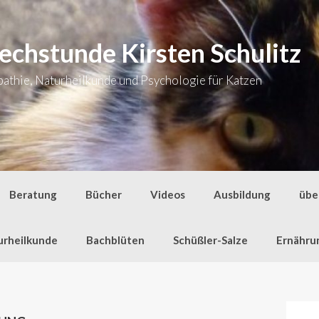
echstunde Kirsten Schulitz
thie, Naturheilkunde und Psychologie für Katzen
Beratung
Bücher
Videos
Ausbildung
übe
urheilkunde
Bachblüten
Schüßler-Salze
Ernähru