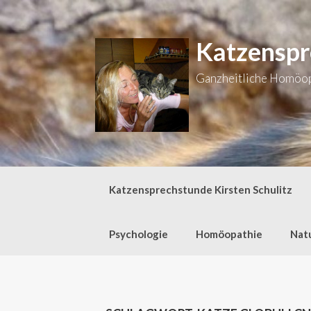
Zum
Inhalt
springen
Katzenspr
Ganzheitliche Homöopa
Katzensprechstunde Kirsten Schulitz
Psychologie
Homöopathie
Nat