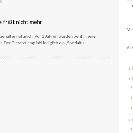
I
Su
nac
 frißt nicht mehr
Me
tzenalter natürlich. Vor 2 Jahren wurden bei ihm eine
 Der Tierarzt empfahl lediglich ein „Spezialfu...
All