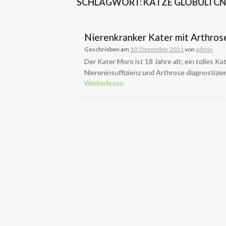
SCHLAGWORT:
KATZE GLOBULI CN
Nierenkranker Kater mit Arthrose
Geschrieben am
10. Dezember 2021
von
admin
Der Kater Moro ist 18 Jahre alt; ein tolles Ka
Niereninsuffizienz und Arthrose diagnostiziert.
Weiterlesen