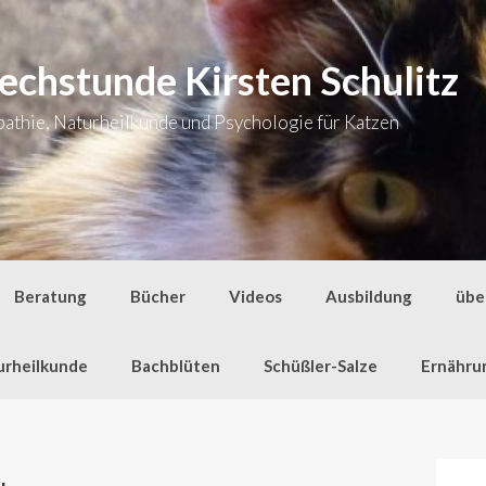
echstunde Kirsten Schulitz
thie, Naturheilkunde und Psychologie für Katzen
Beratung
Bücher
Videos
Ausbildung
übe
urheilkunde
Bachblüten
Schüßler-Salze
Ernähru