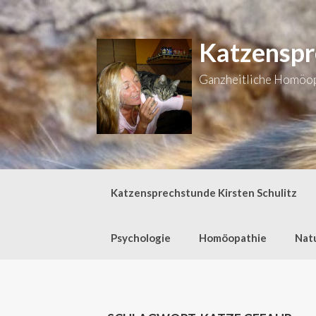
Zum
Inhalt
springen
Katzenspr
Ganzheitliche Homöopa
Katzensprechstunde Kirsten Schulitz
Psychologie
Homöopathie
Nat