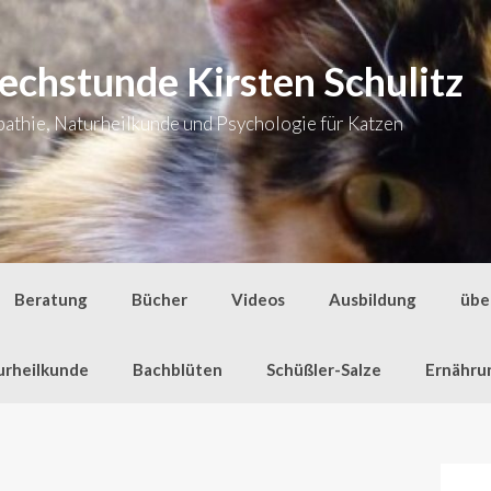
echstunde Kirsten Schulitz
thie, Naturheilkunde und Psychologie für Katzen
Beratung
Bücher
Videos
Ausbildung
übe
urheilkunde
Bachblüten
Schüßler-Salze
Ernähru