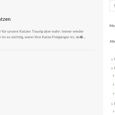
Su
nac
atzen
Me
r für unsere Katzen Traurig aber wahr: Immer wieder
st es wichtig, wenn Ihre Katze Freigänger ist, da�...
All